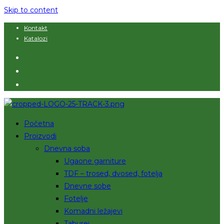
Skip to content
Kontakt
Katalozi
Početna
Proizvodi
Dnevna soba
Ugaone garniture
TDF – trosed, dvosed, fotelja
Dnevne sobe
Fotelje
Komadni ležajevi
Taburei