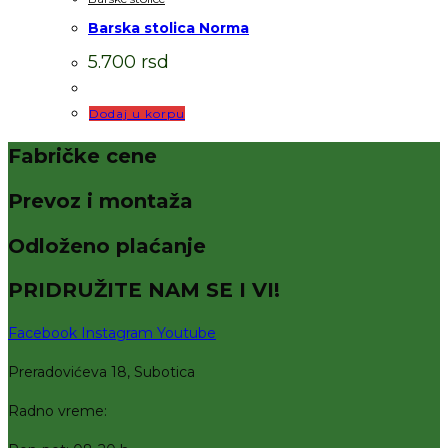
Barska stolica Norma
5.700
rsd
Dodaj u korpu
Fabričke cene
Prevoz i montaža
Odloženo plaćanje
PRIDRUŽITE NAM SE I VI!
Facebook
Instagram
Youtube
Preradovićeva 18, Subotica
Radno vreme: