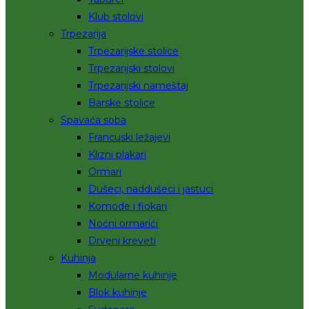
Klub stolovi
Trpezarija
Trpezarijske stolice
Trpezarijski stolovi
Trpezarijski nameštaj
Barske stolice
Spavaća soba
Francuski ležajevi
Klizni plakari
Ormari
Dušeci, naddušeci i jastuci
Komode i fiokari
Noćni ormarići
Drveni kreveti
Kuhinja
Modularne kuhinje
Blok kuhinje