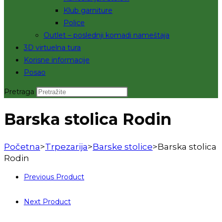
Klub garniture
Police
Outlet – poslednji komadi nameštaja
3D virtuelna tura
Korisne informacije
Posao
Pretraga
Barska stolica Rodin
Početna
>
Trpezarija
>
Barske stolice
>
Barska stolica
Rodin
Previous Product
Next Product