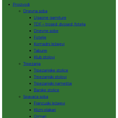
Proizvodi
Dnevna soba
Ugaone garniture
TDF – trosed, dvosed, fotelja
Dnevne sobe
Fotelje
Komadni ležajevi
Taburei
Klub stolovi
Trpezarija
Trpezarijske stolice
Trpezarijski stolovi
Trpezarijski nameštaj
Barske stolice
Spavaća soba
Francuski ležajevi
Klizni plakari
Ormari