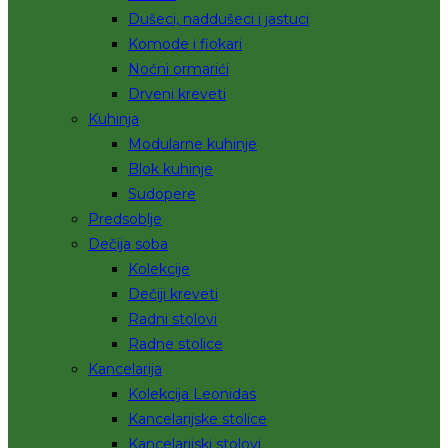
Dušeci, naddušeci i jastuci
Komode i fiokari
Noćni ormarići
Drveni kreveti
Kuhinja
Modularne kuhinje
Blok kuhinje
Sudopere
Predsoblje
Dečija soba
Kolekcije
Dečiji kreveti
Radni stolovi
Radne stolice
Kancelarija
Kolekcija Leonidas
Kancelarijske stolice
Kancelarijski stolovi