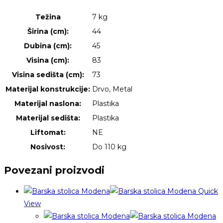
Težina
7 kg
Širina (cm):
44
Dubina (cm):
45
Visina (cm):
83
Visina sedišta (cm):
73
Materijal konstrukcije:
Drvo, Metal
Materijal naslona:
Plastika
Materijal sedišta:
Plastika
Liftomat:
NE
Nosivost:
Do 110 kg
Povezani proizvodi
Quick
View