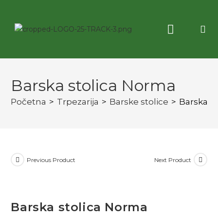
Korisne informacije
3D virtuelna tura
Barska stolica Norma
Početna
>
Trpezarija
>
Barske stolice
>
Barska s
Previous Product
Next Product
Barska stolica Norma