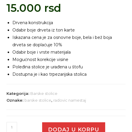
15.000
rsd
Drvena konstrukcija
Odabir boje drveta iz ton karte
Iskazana cena je za osnovne boje, bela i bež boja
drveta se doplaćuje 10%
Odabir boje i vrste materijala
Mogućnost korekcije visine
Poleđina stolice je urađena u štofu
Dostupna je i kao trpezarijska stolica
Kategorija:
Barske stolice
Oznake:
barske stolice
,
radovic namestaj
DODAJ U KORPU