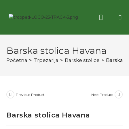
Korisne informacije
3D virtuelna tura
Barska stolica Havana
Početna
>
Trpezarija
>
Barske stolice
>
Barska s
Previous Product
Next Product
Barska stolica Havana