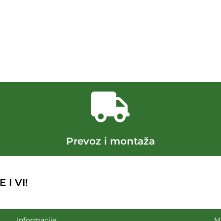
Prevoz i montaža
I VI!
Informacije:
M