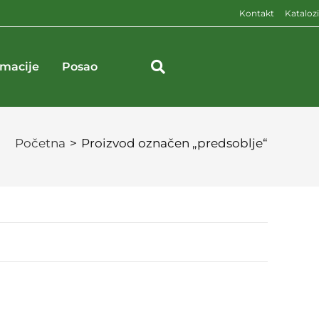
Kontakt
Katalozi
rmacije
Posao
Početna
>
Proizvod označen „predsoblje“