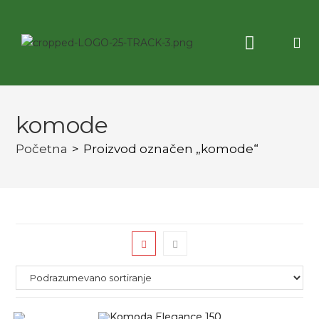
Korisne informacije
3D virtuelna tura
komode
Početna
>
Proizvod označen „komode“