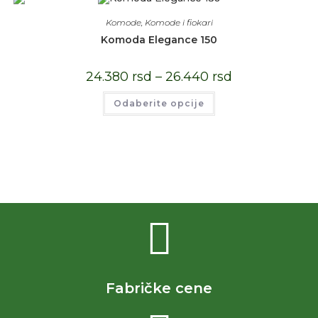
Komode
,
Komode i fiokari
Komoda Elegance 150
24.380
rsd
–
26.440
rsd
Odaberite opcije
Fabričke cene