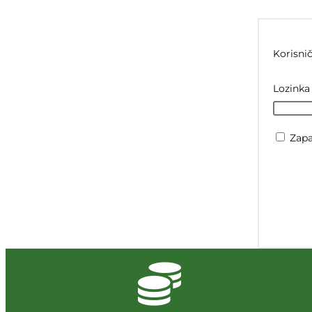
Korisnič
Lozink
Zap