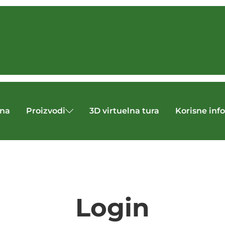
tna
Proizvodi
3D virtuelna tura
Korisne inf
Login