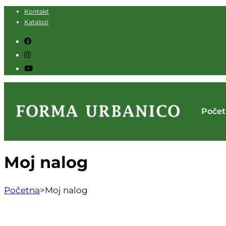
Kontakt
Katalozi
Poče
Moj nalog
Početna
>
Moj nalog