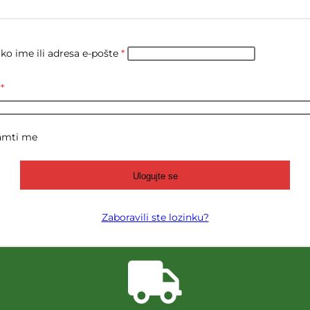
ko ime ili adresa e-pošte
*
a
*
amti me
Ulogujte se
Zaboravili ste lozinku?