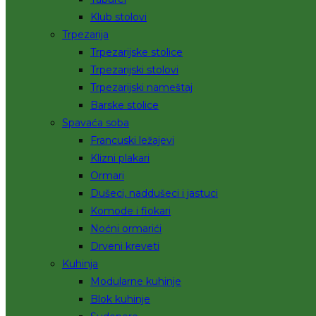
Klub stolovi
Trpezarija
Trpezarijske stolice
Trpezarijski stolovi
Trpezarijski nameštaj
Barske stolice
Spavaća soba
Francuski ležajevi
Klizni plakari
Ormari
Dušeci, naddušeci i jastuci
Komode i fiokari
Noćni ormarići
Drveni kreveti
Kuhinja
Modularne kuhinje
Blok kuhinje