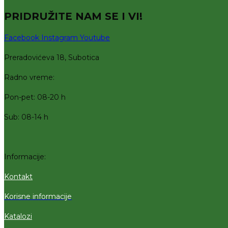
PRIDRUŽITE NAM SE I VI!
Facebook
Instagram
Youtube
Preradovićeva 18, Subotica
Radno vreme:
Pon-pet: 08-20 h
Sub: 08-14 h
Informacije:
Kontakt
Korisne informacije
Katalozi