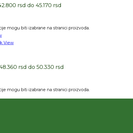
2.800 rsd do 45.170 rsd
cije mogu biti izabrane na stranici proizvoda.
w
k View
48.360 rsd do 50.330 rsd
cije mogu biti izabrane na stranici proizvoda.