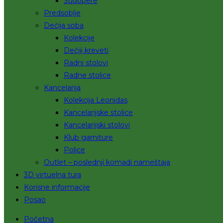
Sudopere
Predsoblje
Dečija soba
Kolekcije
Dečiji kreveti
Radni stolovi
Radne stolice
Kancelarija
Kolekcija Leonidas
Kancelarijske stolice
Kancelarijski stolovi
Klub garniture
Police
Outlet – poslednji komadi nameštaja
3D virtuelna tura
Korisne informacije
Posao
Početna