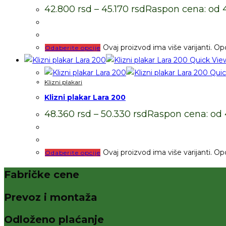
42.800
rsd
–
45.170
rsd
Raspon cena: od 4
Ovaj proizvod ima više varijanti. Op
Odaberite opcije
Quick Vie
Quic
Klizni plakari
Klizni plakar Lara 200
48.360
rsd
–
50.330
rsd
Raspon cena: od 
Ovaj proizvod ima više varijanti. Op
Odaberite opcije
Fabričke cene
Prevoz i montaža
Odloženo plaćanje