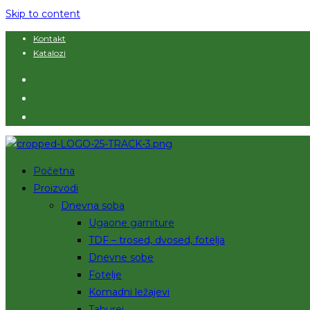
Skip to content
Kontakt
Katalozi
Početna
Proizvodi
Dnevna soba
Ugaone garniture
TDF – trosed, dvosed, fotelja
Dnevne sobe
Fotelje
Komadni ležajevi
Taburei