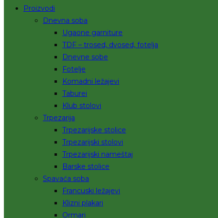
Proizvodi
Dnevna soba
Ugaone garniture
TDF – trosed, dvosed, fotelja
Dnevne sobe
Fotelje
Komadni ležajevi
Taburei
Klub stolovi
Trpezarija
Trpezarijske stolice
Trpezarijski stolovi
Trpezarijski nameštaj
Barske stolice
Spavaća soba
Francuski ležajevi
Klizni plakari
Ormari