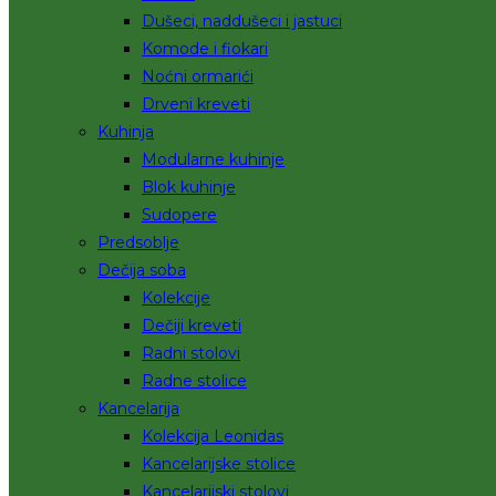
Dušeci, naddušeci i jastuci
Komode i fiokari
Noćni ormarići
Drveni kreveti
Kuhinja
Modularne kuhinje
Blok kuhinje
Sudopere
Predsoblje
Dečija soba
Kolekcije
Dečiji kreveti
Radni stolovi
Radne stolice
Kancelarija
Kolekcija Leonidas
Kancelarijske stolice
Kancelarijski stolovi