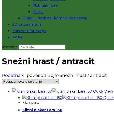
Klub garniture
Police
Outlet – poslednji komadi nameštaja
3D virtuelna tura
Korisne informacije
Posao
Pretraga
Snežni hrast / antracit
Početna
>
Производ Boja
>
Snežni hrast / antracit
Quick View
Quick
Klizni plakari
Klizni plakar Lara 150